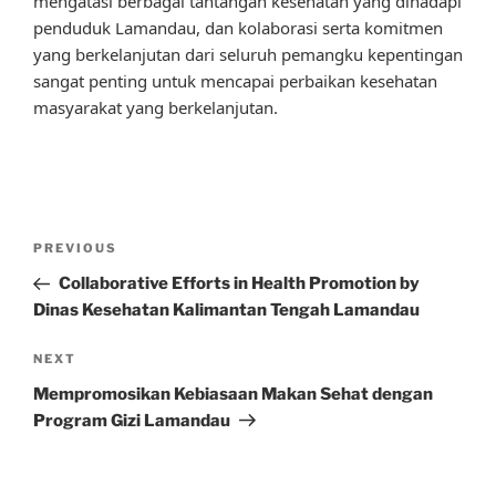
mengatasi berbagai tantangan kesehatan yang dihadapi
penduduk Lamandau, dan kolaborasi serta komitmen
yang berkelanjutan dari seluruh pemangku kepentingan
sangat penting untuk mencapai perbaikan kesehatan
masyarakat yang berkelanjutan.
Post
Previous
PREVIOUS
navigation
Post
Collaborative Efforts in Health Promotion by
Dinas Kesehatan Kalimantan Tengah Lamandau
Next
NEXT
Post
Mempromosikan Kebiasaan Makan Sehat dengan
Program Gizi Lamandau