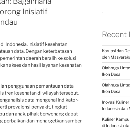
kan: Bagaimana
ong Inisiatif
andau
Recent 
i Indonesia, inisiatif kesehatan
Korupsi dan De
tauan data. Dengan keterbatasan
oleh Masyaraka
 pemerintah daerah beralih ke solusi
kan akses dan hasil layanan kesehatan
Olahraga Linta
Ikon Desa
Olahraga Linta
 adalah penggunaan pemantauan data
Ikon Desa
 tren kesehatan di wilayah tersebut.
ganalisis data mengenai indikator-
Inovasi Kuline
rti prevalensi penyakit, tingkat
Indonesia dan 
 ibu dan anak, pihak berwenang dapat
Kuliner Kampu
ng perbaikan dan menargetkan sumber
di Indonesia d