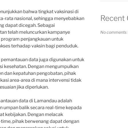
unjukkan bahwa tingkat vaksinasi di
Recent
a-rata nasional, sehingga menyebabkan
ang dapat dicegah. Sebagai
atan telah meluncurkan kampanye
No comments t
an program penjangkauan untuk
kses terhadap vaksin bagi penduduk.
, pemantauan data juga digunakan untuk
nsi kesehatan. Dengan mengumpulkan
ien dan kepatuhan pengobatan, pihak
asi area-area di mana intervensi tidak
suaian jika diperlukan.
antauan data di Lamandau adalah
umpan balik secara real-time kepada
at kebijakan. Dengan melacak
l-time, pihak berwenang dapat dengan