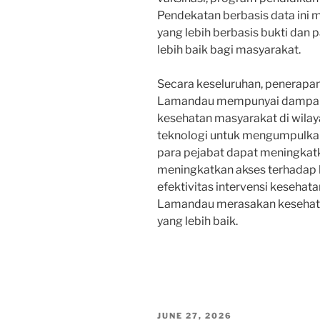
Pendekatan berbasis data in
yang lebih berbasis bukti dan
lebih baik bagi masyarakat.
Secara keseluruhan, penerapa
Lamandau mempunyai dampak y
kesehatan masyarakat di wila
teknologi untuk mengumpulkan
para pejabat dapat meningkat
meningkatkan akses terhadap 
efektivitas intervensi kesehat
Lamandau merasakan kesehatan
yang lebih baik.
POSTED
JUNE 27, 2026