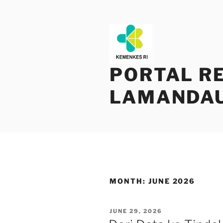
Skip
to
content
PORTAL R
LAMANDA
MONTH:
JUNE 2026
POSTED
JUNE 29, 2026
ON