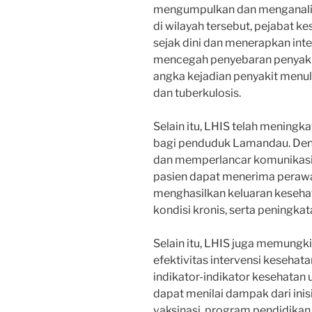
mengumpulkan dan menganalisi
di wilayah tersebut, pejabat 
sejak dini dan menerapkan inte
mencegah penyebaran penyakit
angka kejadian penyakit menul
dan tuberkulosis.
Selain itu, LHIS telah meningk
bagi penduduk Lamandau. Den
dan memperlancar komunikasi 
pasien dapat menerima perawata
menghasilkan keluaran kesehat
kondisi kronis, serta peningka
Selain itu, LHIS juga memungk
efektivitas intervensi keseh
indikator-indikator kesehatan 
dapat menilai dampak dari inisi
vaksinasi, program pendidikan 