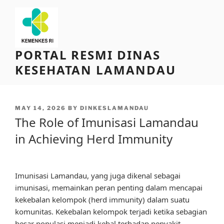
Skip
to
content
PORTAL RESMI DINAS
KESEHATAN LAMANDAU
POSTED
MAY 14, 2026
BY
DINKESLAMANDAU
ON
The Role of Imunisasi Lamandau
in Achieving Herd Immunity
Imunisasi Lamandau, yang juga dikenal sebagai
imunisasi, memainkan peran penting dalam mencapai
kekebalan kelompok (herd immunity) dalam suatu
komunitas. Kekebalan kelompok terjadi ketika sebagian
besar populasi menjadi kebal terhadap penyakit