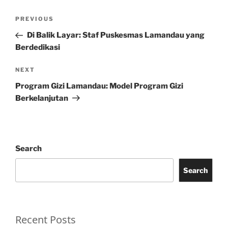
Post
Previous
PREVIOUS
navigation
Post
Di Balik Layar: Staf Puskesmas Lamandau yang
Berdedikasi
Next
NEXT
Post
Program Gizi Lamandau: Model Program Gizi
Berkelanjutan
Search
Search
Recent Posts