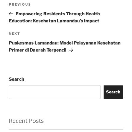
Post
Previous
PREVIOUS
navigation
Post
Empowering Residents Through Health
Education: Kesehatan Lamandau’s Impact
Next
NEXT
Post
Puskesmas Lamandau: Model Pelayanan Kesehatan
Primer di Daerah Terpencil
Search
Search
Recent Posts