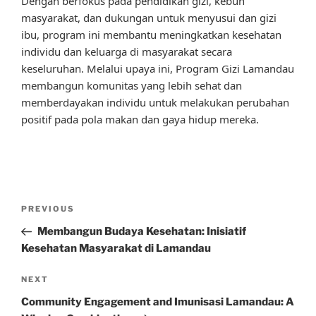
Dengan berfokus pada pendidikan gizi, kebun
masyarakat, dan dukungan untuk menyusui dan gizi
ibu, program ini membantu meningkatkan kesehatan
individu dan keluarga di masyarakat secara
keseluruhan. Melalui upaya ini, Program Gizi Lamandau
membangun komunitas yang lebih sehat dan
memberdayakan individu untuk melakukan perubahan
positif pada pola makan dan gaya hidup mereka.
Post
Previous
PREVIOUS
navigation
Post
Membangun Budaya Kesehatan: Inisiatif
Kesehatan Masyarakat di Lamandau
Next
NEXT
Post
Community Engagement and Imunisasi Lamandau: A