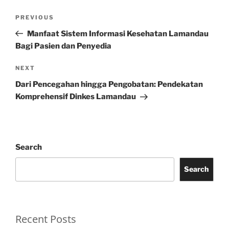
Post
Previous
PREVIOUS
navigation
Post
Manfaat Sistem Informasi Kesehatan Lamandau
Bagi Pasien dan Penyedia
Next
NEXT
Post
Dari Pencegahan hingga Pengobatan: Pendekatan
Komprehensif Dinkes Lamandau
Search
Search
Recent Posts