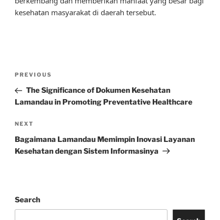
berkembang dan memberikan manfaat yang besar bagi
kesehatan masyarakat di daerah tersebut.
Post
Previous
PREVIOUS
navigation
Post
The Significance of Dokumen Kesehatan
Lamandau in Promoting Preventative Healthcare
Next
NEXT
Post
Bagaimana Lamandau Memimpin Inovasi Layanan
Kesehatan dengan Sistem Informasinya
Search