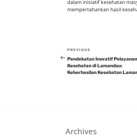
dalam inisiatif kesehatan ma
mempertahankan hasil keseha
Post
Previous
PREVIOUS
navigation
Post
Pendekatan Inovatif Pelayana
Kesehatan di Lamandau:
Keberhasilan Kesehatan Lama
Archives