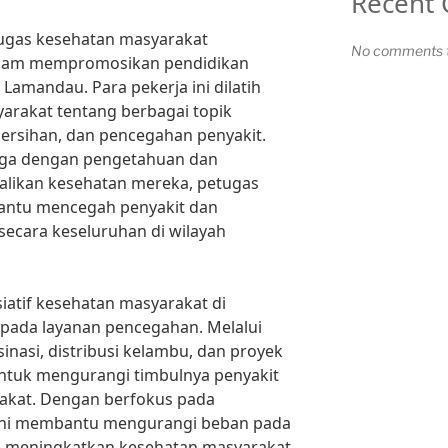
Recent
etugas kesehatan masyarakat
No comments t
alam mempromosikan pendidikan
Lamandau. Para pekerja ini dilatih
arakat tentang berbagai topik
ebersihan, dan pencegahan penyakit.
a dengan pengetahuan dan
likan kesehatan mereka, petugas
ntu mencegah penyakit dan
ecara keseluruhan di wilayah
siatif kesehatan masyarakat di
pada layanan pencegahan. Melalui
sinasi, distribusi kelambu, dan proyek
 untuk mengurangi timbulnya penyakit
rakat. Dengan berfokus pada
tif ini membantu mengurangi beban pada
n meningkatkan kesehatan masyarakat