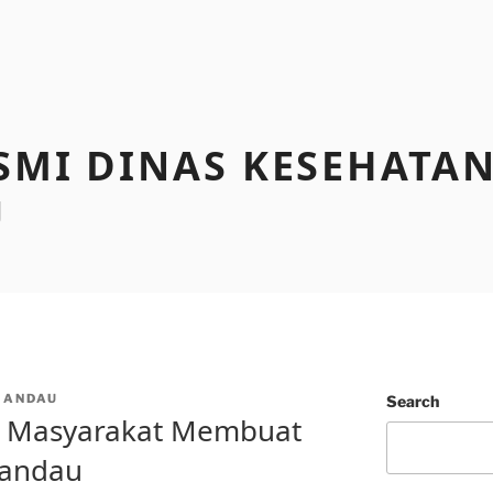
SMI DINAS KESEHATA
U
MANDAU
Search
an Masyarakat Membuat
mandau