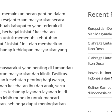
Recent 
kat memainkan peran penting dalam
kesejahteraan masyarakat secara
buah kabupaten yang terletak di
Korupsi dan De
 berbagai inisiatif kesehatan
oleh Masyaraka
kan untuk memenuhi kebutuhan
Olahraga Linta
if-inisiatif ini telah memberikan
Ikon Desa
erhadap kehidupan masyarakat yang
Olahraga Linta
Ikon Desa
an masyarakat yang penting di Lamandau
Inovasi Kuline
an masyarakat dan klinik. Fasilitas-
Indonesia dan 
anan kesehatan penting bagi warga,
anan kesehatan ibu dan anak, serta
Kuliner Kampu
ses terhadap layanan-layanan ini di
di Indonesia d
n lebih mungkin untuk mencari
hkan, sehingga dapat meningkatkan