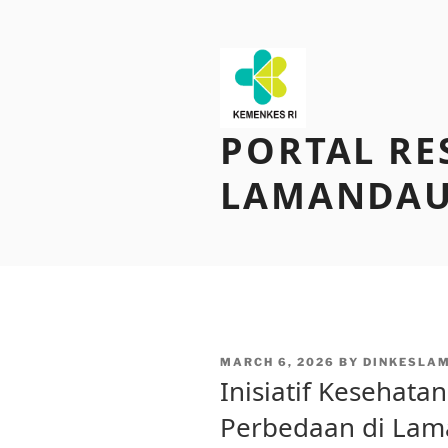
Skip
to
content
PORTAL RE
LAMANDA
POSTED
MARCH 6, 2026
BY
DINKESLA
ON
Inisiatif Kesehat
Perbedaan di La