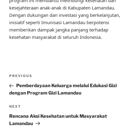
program ini membantu melindungi kesehatan dan
kesejahteraan anak-anak di Kabupaten Lamandau.
Dengan dukungan dan investasi yang berkelanjutan,
inisiatif seperti Imunisasi Lamandau berpotensi
memberikan dampak jangka panjang terhadap
kesehatan masyarakat di seluruh Indonesia.
Post
Previous
PREVIOUS
navigation
Post
Pemberdayaan Keluarga melalui Edukasi Gizi
dengan Program Gizi Lamandau
Next
NEXT
Post
Rencana Aksi Kesehatan untuk Masyarakat
Lamandau