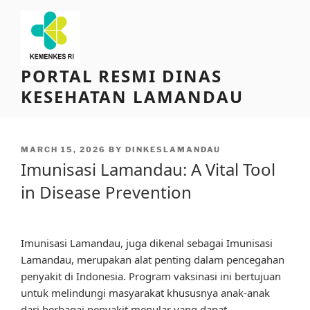
Skip
to
content
PORTAL RESMI DINAS
KESEHATAN LAMANDAU
POSTED
MARCH 15, 2026
BY
DINKESLAMANDAU
ON
Imunisasi Lamandau: A Vital Tool
in Disease Prevention
Imunisasi Lamandau, juga dikenal sebagai Imunisasi
Lamandau, merupakan alat penting dalam pencegahan
penyakit di Indonesia. Program vaksinasi ini bertujuan
untuk melindungi masyarakat khususnya anak-anak
dari berbagai penyakit menular yang dapat