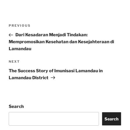
Post
Previous
PREVIOUS
navigation
Post
Dari Kesadaran Menjadi Tindakan:
Mempromosikan Kesehatan dan Kesejahteraan di
Lamandau
Next
NEXT
Post
The Success Story of Imunisasi Lamandau in
Lamandau District
Search
Search