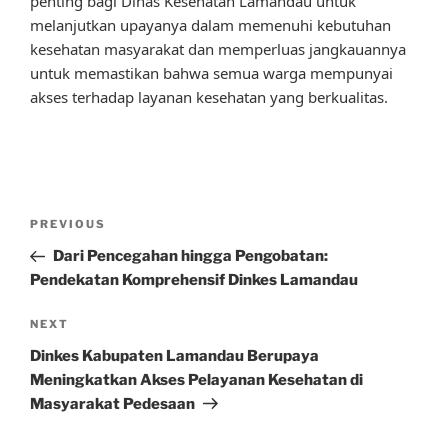
penting bagi Dinas Kesehatan Lamandau untuk
melanjutkan upayanya dalam memenuhi kebutuhan
kesehatan masyarakat dan memperluas jangkauannya
untuk memastikan bahwa semua warga mempunyai
akses terhadap layanan kesehatan yang berkualitas.
Post
Previous
PREVIOUS
navigation
Post
Dari Pencegahan hingga Pengobatan:
Pendekatan Komprehensif Dinkes Lamandau
Next
NEXT
Post
Dinkes Kabupaten Lamandau Berupaya
Meningkatkan Akses Pelayanan Kesehatan di
Masyarakat Pedesaan