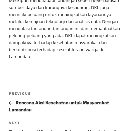
Meskipun menghadapi tantangan seperti keterbatasan
sumber daya dan kurangnya kesadaran, DKL juga
memiliki peluang untuk meningkatkan layanannya
melalui kemajuan teknologi dan analisis data. Dengan
mengatasi tantangan-tantangan ini dan memanfaatkan
peluang-peluang yang ada, DKL dapat meningkatkan
dampaknya terhadap kesehatan masyarakat dan
berkontribusi terhadap kesejahteraan warga di
Lamandau.
Post
Previous
PREVIOUS
navigation
Post
Rencana Aksi Kesehatan untuk Masyarakat
Lamandau
Next
NEXT
Post